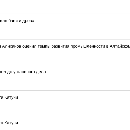
вля бани и дрова
 Алиханов оценил темпы развития промышленности в Алтайском
шел до уголовного дела
га Катуни
га Катуни