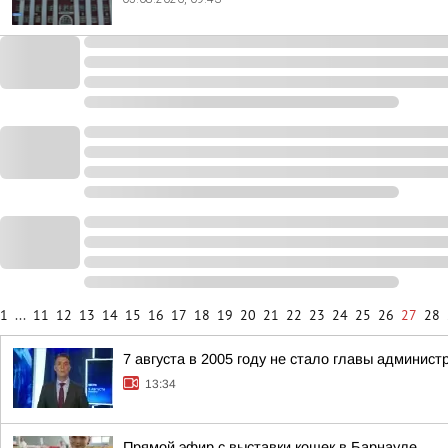
1
...
11
12
13
14
15
16
17
18
19
20
21
22
23
24
25
26
27
28
7 августа в 2005 году не стало главы админис
13:34
Прямой эфир с выставки кошек в Барнауле