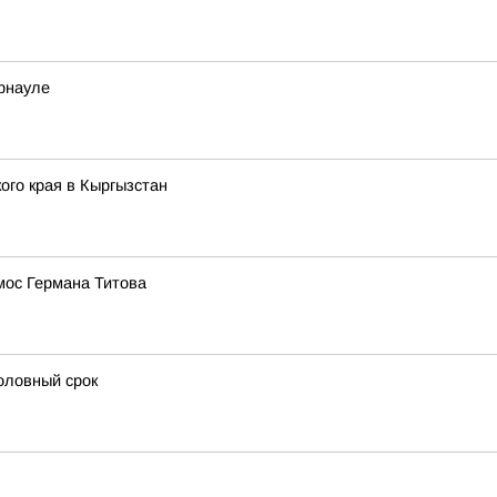
рнауле
го края в Кыргызстан
мос Германа Титова
головный срок