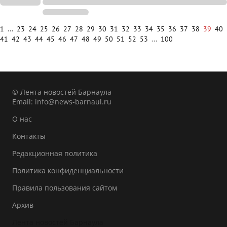
1
...
23
24
25
26
27
28
29
30
31
32
33
34
35
36
37
38
39
40
41
42
43
44
45
46
47
48
49
50
51
52
53
...
100
© Лента новостей Барнаула
Email:
info@news-barnaul.ru
О нас
Контакты
Редакционная политика
Политика конфиденциальности
Правила пользования сайтом
Архив
Лента новостей Барнаула