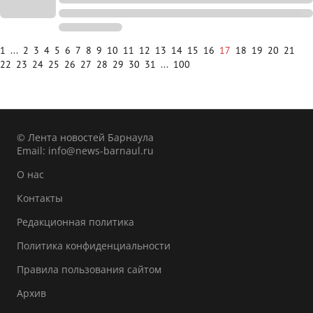
1
...
2
3
4
5
6
7
8
9
10
11
12
13
14
15
16
17
18
19
20
21
22
23
24
25
26
27
28
29
30
31
...
100
© Лента новостей Барнаула
Email:
info@news-barnaul.ru
О нас
Контакты
Редакционная политика
Политика конфиденциальности
Правила пользования сайтом
Архив