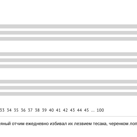
33
34
35
36
37
38
39
40
41
42
43
44
45
...
100
ьяный отчим ежедневно избивал их лезвием тесака, черенком ло