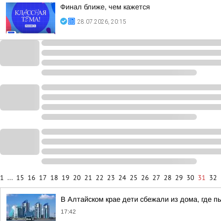
Финал ближе, чем кажется
28.07.2026, 20:15
1
...
15
16
17
18
19
20
21
22
23
24
25
26
27
28
29
30
31
32
В Алтайском крае дети сбежали из дома, где п
17:42