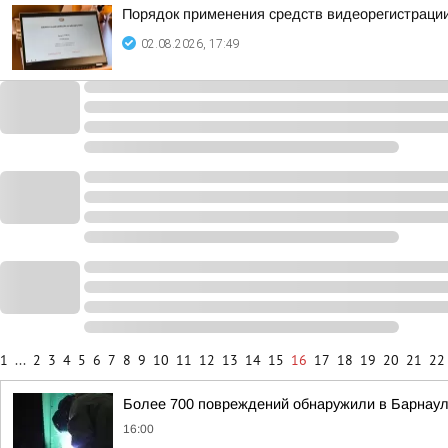
Порядок применения средств видеорегистрации
02.08.2026, 17:49
1
...
2
3
4
5
6
7
8
9
10
11
12
13
14
15
16
17
18
19
20
21
22
Более 700 повреждений обнаружили в Барнаул
16:00