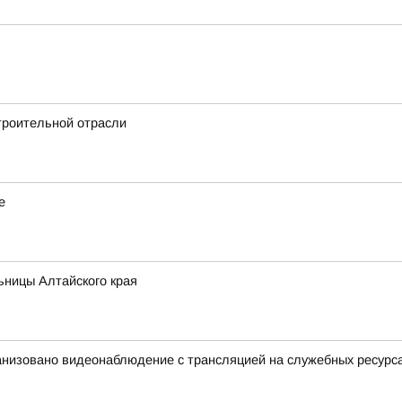
троительной отрасли
е
ьницы Алтайского края
анизовано видеонаблюдение с трансляцией на служебных ресурс