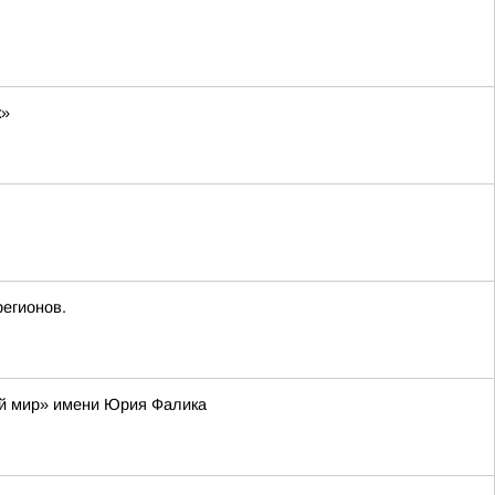
к»
регионов.
ий мир» имени Юрия Фалика