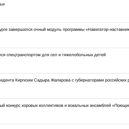
мьи
бурге завершился очный модуль программы «Навигатор-наставни
лся спецтранспортом для сел и тяжелобольных детей
зидента Киргизии Садыра Жапарова с губернаторами российских 
ый конкурс хоровых коллективов и вокальных ансамблей «Поющ