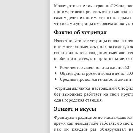
Может, это и не так страшно? Жена, на
понимает всю прелесть этого морского 
самом деле не понимает, но с каждым 
что и сами устрицы не совсем знают, кт
Факты об устрицах
Известно, что все устрицы сначала по
они могут «поменять пол» на самок, а з
свою жизнь эти создания сменяют ген
особенно для тех, кто просто пытается 
Количество смен пола за жизнь: 50
Объем фильтруемой воды в день: 200
Средняя продолжительность жизни: 
Устрицы являются настоящими биофиль
без выходных работает на свои кругл
одна городская станция.
Этикет и вкусы
Французы традиционно наслаждаются 
время как немцы тоже заботятся о своих
как он каждый раз обнаруживал н