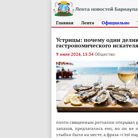
Главная
Лента
Официально
Устрицы: почему один делик
гастрономического искател
Общество
9 июля 2026, 15:34
почти священным ритуалом открывал ра
запахов, предлагались ему, но он не 
улыбки были на месте, а фраза «c'est ma