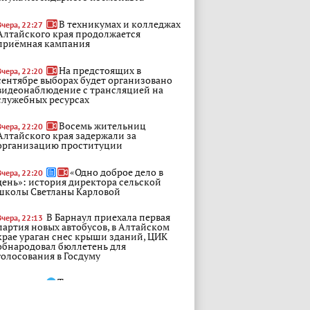
В техникумах и колледжах
Вчера, 22:27
Алтайского края продолжается
приёмная кампания
На предстоящих в
Вчера, 22:20
сентябре выборах будет организовано
видеонаблюдение с трансляцией на
служебных ресурсах
Восемь жительниц
Вчера, 22:20
Алтайского края задержали за
организацию проституции
«Одно доброе дело в
Вчера, 22:20
день»: история директора сельской
школы Светланы Карловой
В Барнаул приехала первая
Вчера, 22:13
партия новых автобусов, в Алтайском
крае ураган снес крыши зданий, ЦИК
обнародовал бюллетень для
голосования в Госдуму
Торговля и наука:
Вчера, 22:13
Алтайский край отправился за новыми
партнёрами в Киргизию