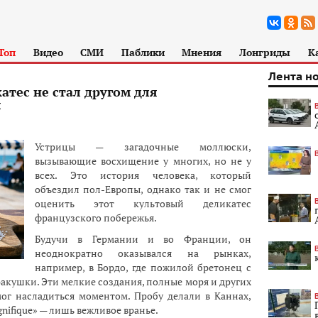
Топ
Видео
СМИ
Паблики
Мнения
Лонгриды
К
Лента н
атес не стал другом для
я
Устрицы — загадочные моллюски,
вызывающие восхищение у многих, но не у
всех. Это история человека, который
объездил пол-Европы, однако так и не смог
оценить этот культовый деликатес
французского побережья.
Будучи в Германии и во Франции, он
неоднократно оказывался на рынках,
например, в Бордо, где пожилой бретонец с
кушки. Эти мелкие создания, полные моря и других
мог насладиться моментом. Пробу делали в Каннах,
gnifique» — лишь вежливое вранье.