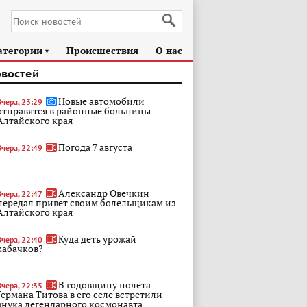
атегории
Происшествия
О нас
►
овостей
Новые автомобили
Вчера, 23:29
отправятся в районные больницы
Алтайского края
Погода 7 августа
Вчера, 22:49
Александр Овечкин
Вчера, 22:47
передал привет своим болельщикам из
Алтайского края
Куда деть урожай
Вчера, 22:40
кабачков?
В годовщину полёта
Вчера, 22:35
Германа Титова в его селе встретили
внука легендарного космонавта