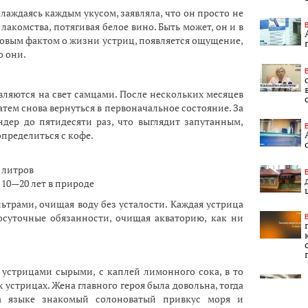
слаждаясь каждым укусом, заявляла, что он просто не
лакомства, потягивая белое вино. Быть может, он и в
новым фактом о жизни устриц, появляется ощущение,
о они.
являются на свет самцами. После нескольких месяцев
атем снова вернуться в первоначальное состояние. За
дер до пятидесяти раз, что выглядит запутанным,
определиться с кофе.
 литров
10—20 лет в природе
трами, очищая воду без усталости. Каждая устрица
осуточные обязанности, очищая акваторию, как ни
устрицами сырыми, с каплей лимонного сока, в то
 устрицах. Жена главного героя была довольна, тогда
а языке знакомый солоноватый привкус моря и