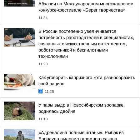
Абхазии на Международном многожанровом
конкурсе-фестивале «Берег творчества»
11:34
В России постепенно увеличивается
потребность работодателей в специалистах,
связанных с искусственным интеллектом,
робототехникой и беспилотными
технологиями
11:28
Как уговорить капризного кота разнообразить
свой рацион
11:25
У пары выдр в Новосибирском зоопарке
родилась двойня
11:18
«Адреналина полные штаны». Рыбак из
Барнаула выловил огромного сазана