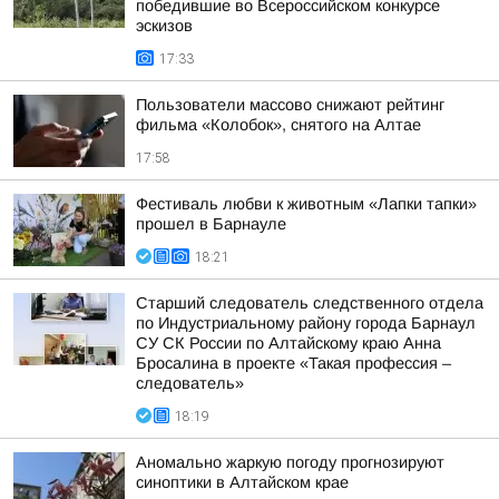
победившие во Всероссийском конкурсе
эскизов
17:33
Пользователи массово снижают рейтинг
фильма «Колобок», снятого на Алтае
17:58
Фестиваль любви к животным «Лапки тапки»
прошел в Барнауле
18:21
Старший следователь следственного отдела
по Индустриальному району города Барнаул
СУ СК России по Алтайскому краю Анна
Бросалина в проекте «Такая профессия –
следователь»
18:19
Аномально жаркую погоду прогнозируют
синоптики в Алтайском крае